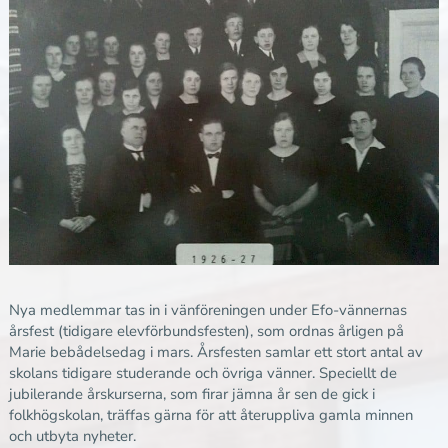
Nya medlemmar tas in i vänföreningen under Efo-vännernas
årsfest (tidigare elevförbundsfesten), som ordnas årligen på
Marie bebådelsedag i mars. Årsfesten samlar ett stort antal av
skolans tidigare studerande och övriga vänner. Speciellt de
jubilerande årskurserna, som firar jämna år sen de gick i
folkhögskolan, träffas gärna för att återuppliva gamla minnen
och utbyta nyheter.