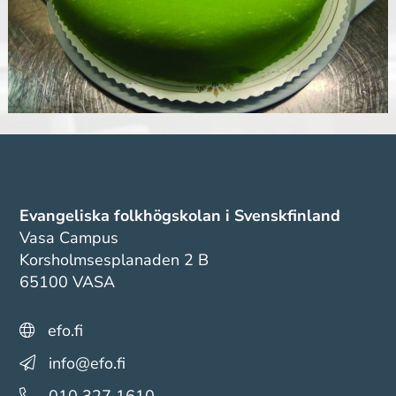
Evangeliska folkhögskolan i Svenskfinland
Vasa Campus
Korsholmsesplanaden 2 B
65100 VASA
efo.fi
info@efo.fi