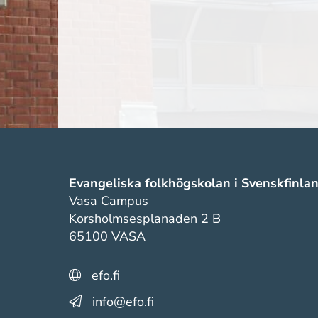
Evangeliska folkhögskolan i Svenskfinla
Vasa Campus
Korsholmsesplanaden 2 B
65100 VASA
efo.fi
info@efo.fi