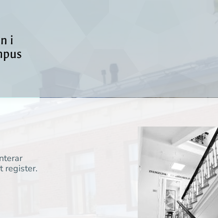
n i
mpus
nterar
t register.