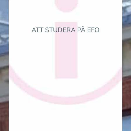
ATT STUDERA PÅ EFO
Allmän info om studierna