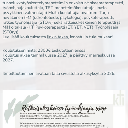
tunnelukkotyöskentelymenetelmiin erikoistunit skeematerapeutti,
työnohjaajakouluttaja, TRT-menetelmäkouluttaja, lo/elo,
psyykkinen valmentaja) Muita kouluttajia ovat mm. Tarja
nevalainen (FM (uskontotiede, psykologia), psykoterapeutti,
ratkes työnohjaaja (STOry) sekä ratkaisukeskeinen terapeutti ja
Mikko takala (KT, Psykoterapeutti (ET, YET, VET), Työnohjaaja
(STOry)).
Lue lisää koulutuksesta
linkin takaa
, innostu ja tule mukaan!
Koulutuksen hinta: 2300€ laskutetaan erissä
Koulutus alkaa tammikuussa 2027 ja päättyy marraskuussa
2027.
Ilmoittautuminen avataan tällä sivustolla alkusyksyllä 2026.