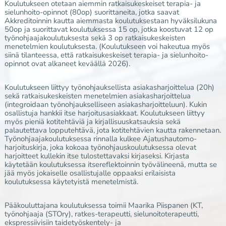
Koulutukseen otetaan aiemmin ratkaisukeskeiset terapia- ja
sielunhoito-opinnot (80op) suorittaneita, jotka saavat
Akkreditoinnin kautta aiemmasta koulutuksestaan hyväksilukuna
50op ja suorittavat koulutuksessa 15 op, jotka koostuvat 12 op
työnohjaajakoulutuksesta sekä 3 op ratkaisukeskeisten
menetelmien koulutuksesta. (Koulutukseen voi hakeutua myös
siinä tilanteessa, että ratkaisukeskeiset terapia- ja sielunhoito-
opinnot ovat alkaneet keväällä 2026).
Koulutukseen liittyy työnohjauksellista asiakasharjoittelua (20h)
sekä ratkaisukeskeisten menetelmien asiakasharjoittelua
(integroidaan työnohjaukselliseen asiakasharjoitteluun). Kukin
osallistuja hankkii itse harjoitusasiakkaat. Koulutukseen liittyy
myös pieniä kotitehtäviä ja kirjallisuuskatsauksia sekä
palautettava lopputehtävä, jota kotitehtävien kautta rakennetaan.
Työnohjaajakoulutuksessa rinnalla kulkee Ajatushautomo-
harjoituskirja, joka kokoaa työnohjauskoulutuksessa olevat
harjoitteet kullekin itse tulostettavaksi kirjaseksi. Kirjasta
käytetään koulutuksessa itsereflektoinnin työvälineenä, mutta se
jää myös jokaiselle osallistujalle oppaaksi erilaisista
koulutuksessa käytetyistä menetelmistä.
Pääkouluttajana koulutuksessa toimii Maarika Piispanen (KT,
työnohjaaja (STOry), ratkes-terapeutti, sielunoitoterapeutti,
ekspressiivisiin taidetyöskentely- ja