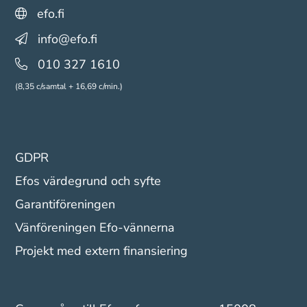
efo.fi
info@efo.fi
010 327 1610
(8,35 c/samtal + 16,69 c/min.)
GDPR
Efos värdegrund och syfte
Garantiföreningen
Vänföreningen Efo-vännerna
Projekt med extern finansiering