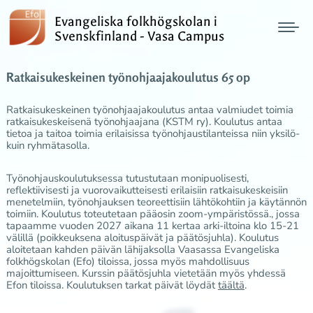
Evangeliska folkhögskolan i
Svenskfinland - Vasa Campus
Ratkaisukeskeinen työnohjaajakoulutus 65 op
Ratkaisukeskeinen työnohjaajakoulutus antaa valmiudet toimia
ratkaisukeskeisenä työnohjaajana (KSTM ry). Koulutus antaa
tietoa ja taitoa toimia erilaisissa työnohjaustilanteissa niin yksilö-
kuin ryhmätasolla.
Työnohjauskoulutuksessa tutustutaan monipuolisesti,
reflektiivisesti ja vuorovaikutteisesti erilaisiin ratkaisukeskeisiin
menetelmiin, työnohjauksen teoreettisiin lähtökohtiin ja käytännön
toimiin. Koulutus toteutetaan pääosin zoom-ympäristössä., jossa
tapaamme vuoden 2027 aikana 11 kertaa arki-iltoina klo 15-21
välillä (poikkeuksena aloituspäivät ja päätösjuhla). Koulutus
aloitetaan kahden päivän lähijaksolla Vaasassa Evangeliska
folkhögskolan (Efo) tiloissa, jossa myös mahdollisuus
majoittumiseen. Kurssin päätösjuhla vietetään myös yhdessä
Efon tiloissa. Koulutuksen tarkat päivät löydät
täältä
.