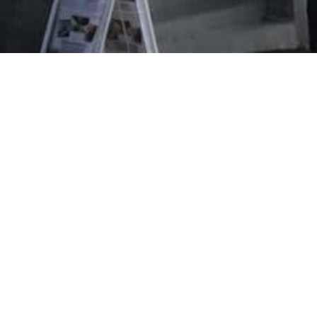
Evangeliska folkhögskolan i Svenskfinland
Vasa Campus
Korsholmsesplanaden 2 B
65100 VASA
efo.fi
info@efo.fi
010 327 1610
(8,35 c/samtal + 16,69 c/min.)