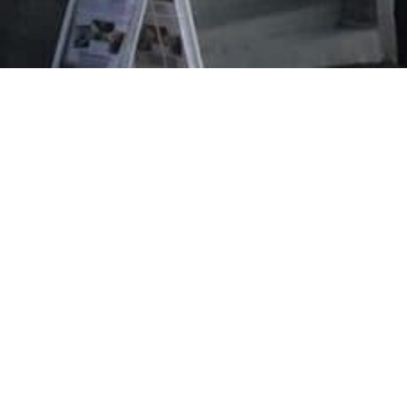
Evangeliska folkhögskolan i Svenskfinland
Vasa Campus
Korsholmsesplanaden 2 B
65100 VASA
efo.fi
info@efo.fi
010 327 1610
(8,35 c/samtal + 16,69 c/min.)