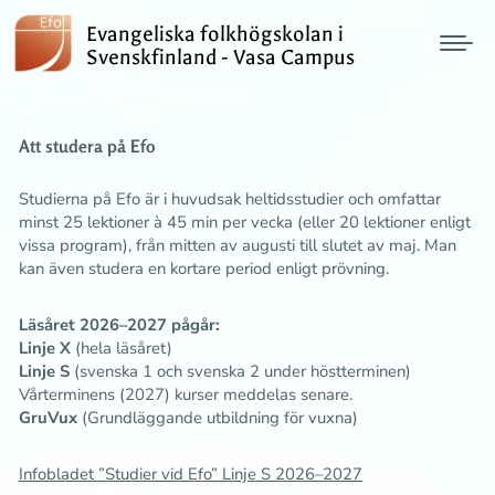
Evangeliska folkhögskolan i
Svenskfinland - Vasa Campus
Att studera på Efo
Studierna på Efo är i huvudsak heltidsstudier och omfattar
minst 25 lektioner à 45 min per vecka (eller 20 lektioner enligt
vissa program), från mitten av augusti till slutet av maj. Man
kan även studera en kortare period enligt prövning.
Läsåret 2026–2027 pågår:
Linje X
(hela läsåret)
Linje S
(svenska 1 och svenska 2 under höstterminen)
Vårterminens (2027) kurser meddelas senare.
GruVux
(Grundläggande utbildning för vuxna)
Infobladet ”Studier vid Efo” Linje S 2026–2027