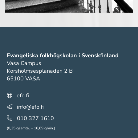
Evangeliska folkhögskolan i Svenskfinland
Vasa Campus
Korsholmsesplanaden 2 B
65100 VASA
efo.fi
info@efo.fi
010 327 1610
(8,35 c/samtal + 16,69 c/min.)