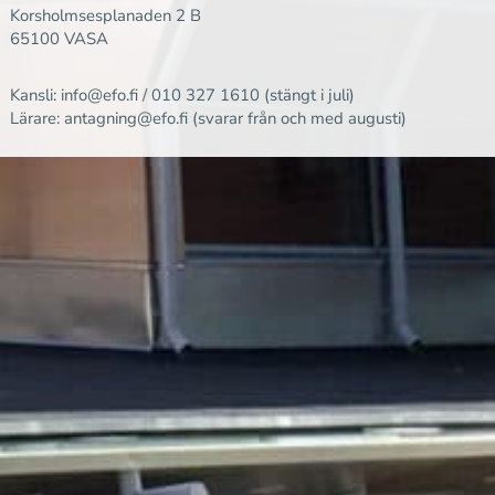
Korsholmsesplanaden 2 B
65100 VASA
Kansli:
info@efo.fi
/
010 327 1610
(stängt i juli)
Lärare:
antagning@efo.fi
(svarar från och med augusti)