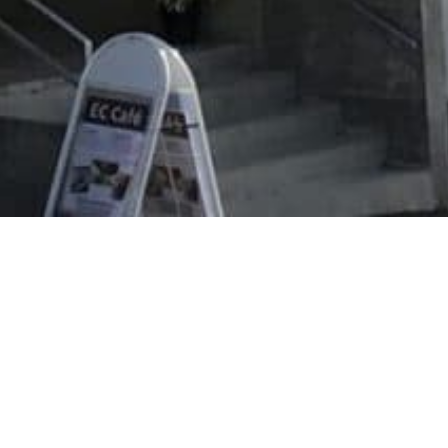
Evangeliska folkhögskolan i Svenskfinland
Vasa Campus
Korsholmsesplanaden 2 B
65100 VASA
efo.fi