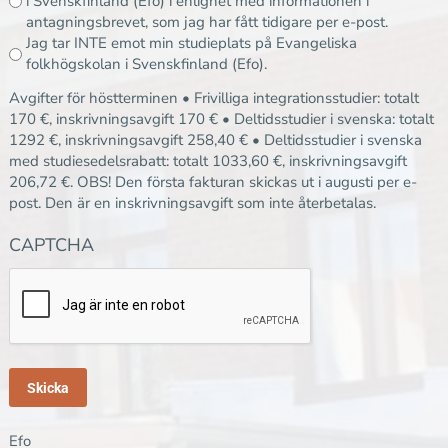
i Svenskfinland (Efo) i enlighet med informationen i
antagningsbrevet, som jag har fått tidigare per e-post.
Jag tar INTE emot min studieplats på Evangeliska
folkhögskolan i Svenskfinland (Efo).
Avgifter för höstterminen • Frivilliga integrationsstudier: totalt
170 €, inskrivningsavgift 170 € • Deltidsstudier i svenska: totalt
1292 €, inskrivningsavgift 258,40 € • Deltidsstudier i svenska
med studiesedelsrabatt: totalt 1033,60 €, inskrivningsavgift
206,72 €. OBS! Den första fakturan skickas ut i augusti per e-
post. Den är en inskrivningsavgift som inte återbetalas.
CAPTCHA
Efo