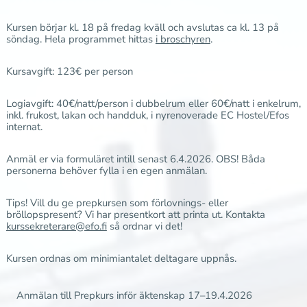
Kursen börjar kl. 18 på fredag kväll och avslutas ca kl. 13 på
söndag. Hela programmet hittas
i broschyren
.
Kursavgift: 123€ per person
Logiavgift: 40€/natt/person i dubbelrum eller 60€/natt i enkelrum,
inkl. frukost, lakan och handduk, i nyrenoverade EC Hostel/Efos
internat.
Anmäl er via formuläret intill senast 6.4.2026. OBS! Båda
personerna behöver fylla i en egen anmälan.
Tips! Vill du ge prepkursen som förlovnings- eller
bröllopspresent? Vi har presentkort att printa ut. Kontakta
kurssekreterare@efo.fi
så ordnar vi det!
Kursen ordnas om minimiantalet deltagare uppnås.
Anmälan till Prepkurs inför äktenskap 17–19.4.2026