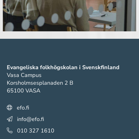
Evangeliska folkhögskolan i Svenskfinland
Vasa Campus
Korsholmsesplanaden 2 B
65100 VASA
efo.fi
info@efo.fi
010 327 1610