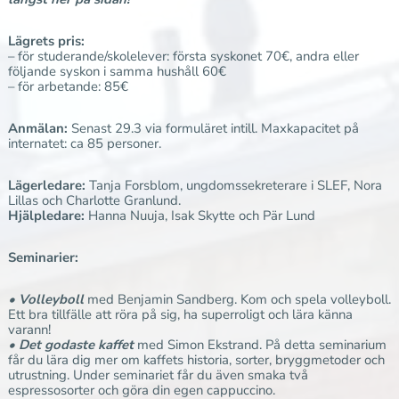
Lägrets pris:
– för studerande/skolelever: första syskonet 70€, andra eller
följande syskon i samma hushåll 60€
– för arbetande: 85€
Anmälan:
Senast 29.3 via formuläret intill. Maxkapacitet på
internatet: ca 85 personer.
Lägerledare:
Tanja Forsblom, ungdomssekreterare i SLEF, Nora
Lillas och Charlotte Granlund.
Hjälpledare:
Hanna Nuuja, Isak Skytte och Pär Lund
Seminarier:
• Volleyboll
med Benjamin Sandberg. Kom och spela volleyboll.
Ett bra tillfälle att röra på sig, ha superroligt och lära känna
varann!
• Det godaste kaffet
med Simon Ekstrand. På detta seminarium
får du lära dig mer om kaffets historia, sorter, bryggmetoder och
utrustning. Under seminariet får du även smaka två
espressosorter och göra din egen cappuccino.