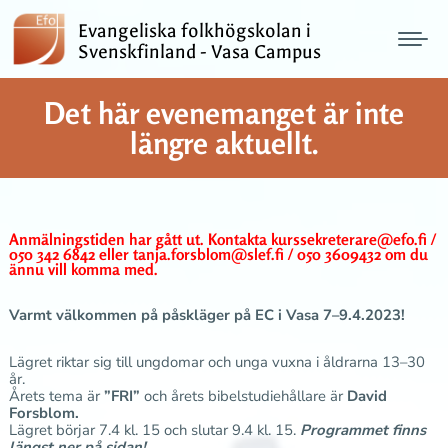
Evangeliska folkhögskolan i
Svenskfinland - Vasa Campus
Det här evenemanget är inte
längre aktuellt.
Anmälningstiden har gått ut. Kontakta kurssekreterare@efo.fi /
050 342 6842 eller tanja.forsblom@slef.fi / 050 3609432 om du
ännu vill komma med.
Varmt välkommen på påskläger på EC i Vasa 7–9.4.2023!
Lägret riktar sig till ungdomar och unga vuxna i åldrarna 13–30
år.
Årets tema är
”FRI”
och årets bibelstudiehållare är
David
Forsblom.
Lägret börjar 7.4 kl. 15 och slutar 9.4 kl. 15.
Programmet finns
längst ner på sidan!