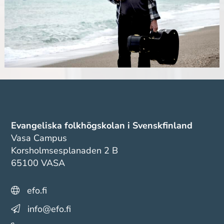
Evangeliska folkhögskolan i Svenskfinland
Vasa Campus
Korsholmsesplanaden 2 B
65100 VASA
efo.fi
info@efo.fi