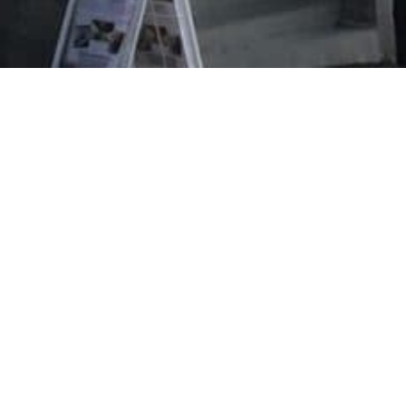
Evangeliska folkhögskolan i Svenskfinland
Vasa Campus
Korsholmsesplanaden 2 B
65100 VASA
efo.fi
info@efo.fi
010 327 1610
(8,35 c/samtal + 16,69 c/min.)