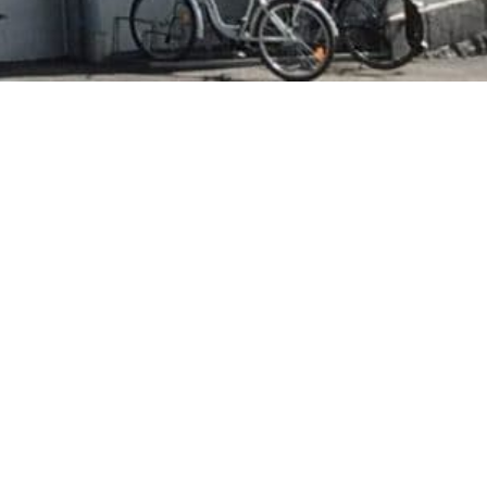
en gåva till Efo, referensnummer 15008:
4 4958 0010 1101 40
tagare: GARANTIFÖRENINGEN FÖR EVANGELISKA F)
8 4970 1020 8013 26
tagare: GARANTIFORENINGEN FOR EVANGELISKA
HOGSKOLAN I SVENSKFINL)
ilePay: 29236
tåndsnummer: Finland utom Åland: RA/2021/642, beviljat
2021 för tiden 01.08.2021 tillsvidare