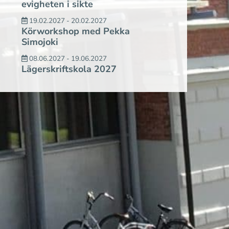
evigheten i sikte
19.02.2027 - 20.02.2027
Körworkshop med Pekka
Simojoki
08.06.2027 - 19.06.2027
Lägerskriftskola 2027