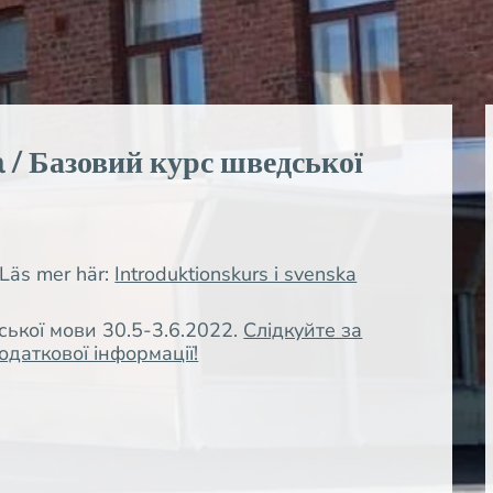
ka / Базовий курс шведської
 Läs mer här:
Introduktionskurs i svenska
ької мови 30.5-3.6.2022.
Слідкуйте за
даткової інформації!