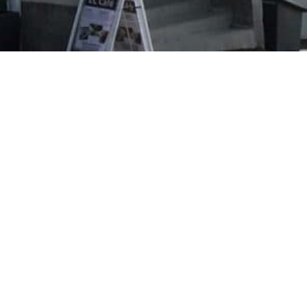
nd
GDPR
Ge 
Efos värdegrund och syfte
FI3
Garantiföreningen
(mot
Vänföreningen Efo-vännerna
FI0
Projekt med extern finansiering
(Mot
FOLK
Mob
Tills
18.05.