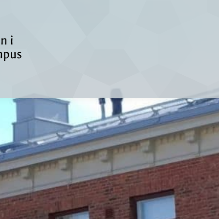
n i
mpus