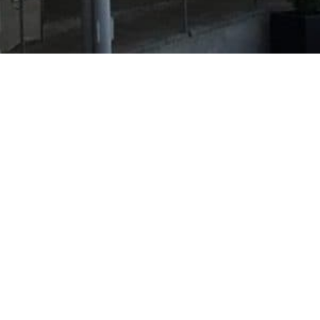
Evangeliska folkhögskolan i Svenskfinla
Vasa Campus
Korsholmsesplanaden 2 B
65100 VASA
efo.fi
info@efo.fi
010 327 1610
(8,35 c/samtal + 16,69 c/min.)