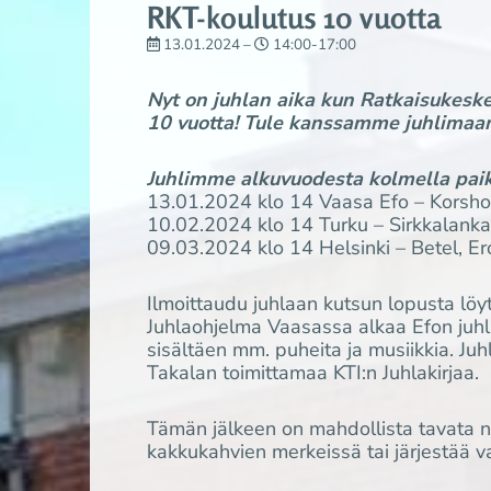
RKT-koulutus 10 vuotta
13.01.2024 –
14:00-17:00
Nyt on juhlan aika kun Ratkaisukeskei
10 vuotta!
Tule kanssamme juhlimaan 
Juhlimme alkuvuodesta kolmella pai
13.01.2024 klo 14 Vaasa Efo – Korsho
10.02.2024 klo 14 Turku – Sirkkalank
09.03.2024 klo 14 Helsinki – Betel, Er
Ilmoittaudu juhlaan kutsun lopusta löyt
Juhlaohjelma Vaasassa alkaa Efon juhlas
sisältäen mm. puheita ja musiikkia.
Juh
Takalan toimittamaa KTI:n Juhlakirjaa.
Tämän jälkeen on mahdollista tavata nii
kakkukahvien merkeissä tai järjestää