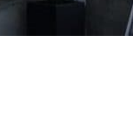
Evangeliska folkhögskolan i Svenskfinla
Vasa Campus
Korsholmanpuistikko 2 B
65100 VAASA
efo.fi
info@efo.fi
010 327 1610
(8,35 c/puhelu + 16,69 s/min.)