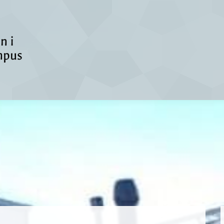
n i
mpus