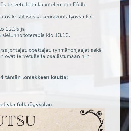
ös tervetulleita kuuntelemaan Efolle
os kristillisessä seurakuntatyössä klo
lo 12.35 ja
a sielunhoitoterapia klo 13.10.
urssijohtajat, opettajat, ryhmänohjaajat sekä
n ovat tervetulleita osallistumaan niin
024 tämän lomakkeen kautta:
geliska folkhögskolan