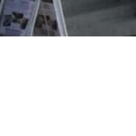
nd
GDPR
Ann
Efon arvopohja
FI3
Garantiföreningen (kannatusyhdistys)
(Saa
Efo-vännerna (oppilasliitto)
FI0
(Saa
FOLK
Mob