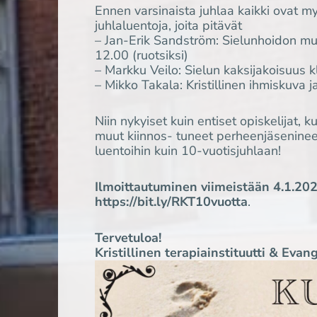
Ennen varsinaista juhlaa kaikki ovat my
juhlaluentoja, joita pitävät
–
Jan-Erik Sandström: Sielunhoidon muut
12.00 (ruotsiksi)
– Markku Veilo: Sielun kaksijakoisuus k
– Mikko Takala: Kristillinen ihmiskuva j
Niin nykyiset kuin entiset opiskelijat, k
muut kiinnos- tuneet perheenjäseninee
luentoihin kuin 10-vuotisjuhlaan!
Ilmoittautuminen viimeistään 4.1.2
https://bit.ly/RKT10vuotta
.
Tervetuloa!
Kristillinen terapiainstituutti & Evan