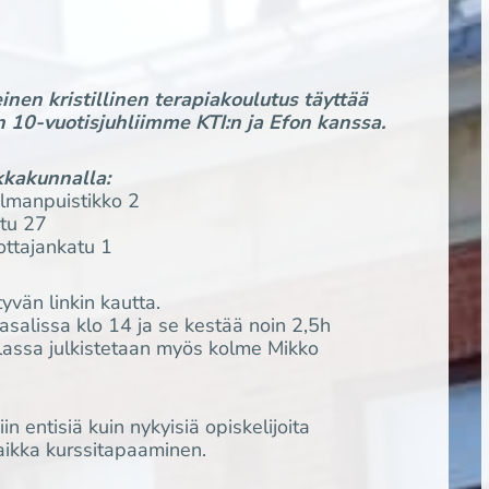
nen kristillinen terapiakoulutus täyttää
10-vuotisjuhliimme KTI:n ja Efon kanssa.
kkakunnalla:
lmanpuistikko 2
atu 27
ottajankatu 1
yvän linkin kautta.
alissa klo 14 ja se kestää noin 2,5h
lassa julkistetaan myös kolme Mikko
n entisiä kuin nykyisiä opiskelijoita
 vaikka kurssitapaaminen.