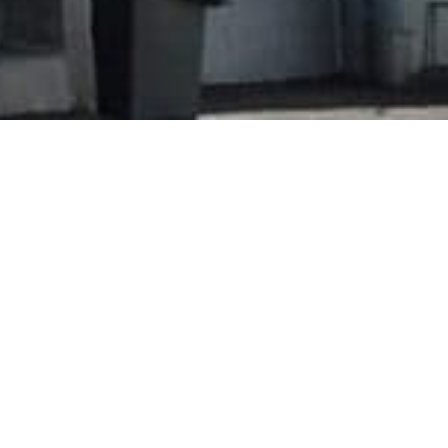
a Efolle lahja, viitenumero: 15008:
4 4958 0010 1101 40
ja: GARANTIFÖRENINGEN FÖR EVANGELISKA F)
8 4970 1020 8013 26
ja: GARANTIFORENINGEN FOR EVANGELISKA
HOGSKOLAN I SVENSKFINL)
ilePay: 29236