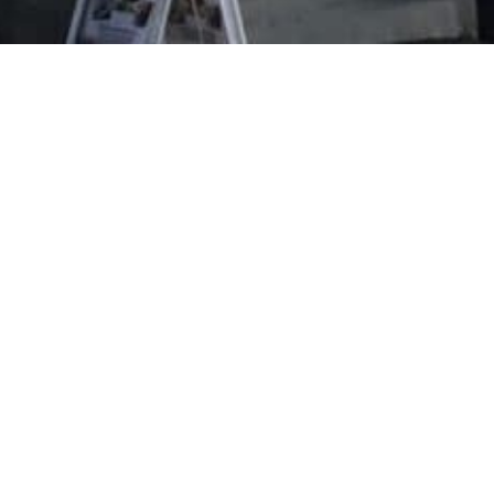
Evangeliska folkhögskolan i Svenskfinland
Vasa Campus
Korsholmanpuistikko 2 B
65100 VAASA
efo.fi
info@efo.fi
010 327 1610
(8,35 c/puhelu + 16,69 s/min.)