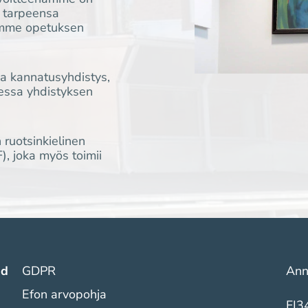
t tarpeensa
amme opetuksen
aa kannatusyhdistys,
sessa yhdistyksen
ruotsinkielinen
), joka myös toimii
nd
GDPR
Ann
Efon arvopohja
FI3