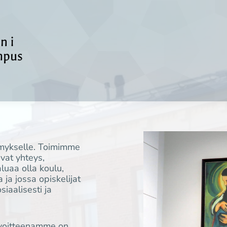
n i
mpus
mykselle. Toimimme
vat yhteys,
aluaa olla koulu,
 ja jossa opiskelijat
siaalisesti ja
tavoitteenamme on