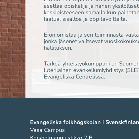
asettaa opiskelija ja hänen yksilöllise
keskipisteeseen samalla kun painot
laatua, sisältöä ja oppitavoitteita.
Efon omistaa ja sen toiminnasta vast
jonka jäsenet valitsevat vuosikokouk
hallituksen.
Tärkeä yhteistyökumppani on Suomen 
luterilainen evankeliumiyhdistys (SLEF
Evangeliska Centretissä.
Evangeliska folkhögskolan i Svenskfinla
Vasa Campus
Korsholmanpuistikko 2 B