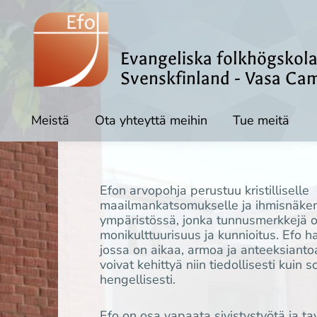
Evangeliska folkhögskola
Svenskfinland - Vasa Ca
Meistä
Ota yhteyttä meihin
Tue meitä
Efon arvopohja perustuu kristilliselle
maailmankatsomukselle ja ihmisnäke
ympäristössä, jonka tunnusmerkkejä o
monikulttuurisuus ja kunnioitus. Efo h
jossa on aikaa, armoa ja anteeksiantoa
voivat kehittyä niin tiedollisesti kuin so
hengellisesti.
Efo on osa vapaata sivistystyötä ja 