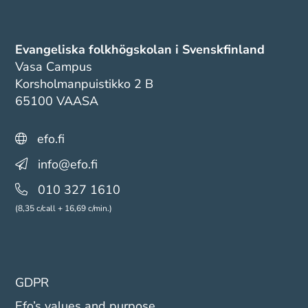
Evangeliska folkhögskolan i Svenskfinland
Vasa Campus
Korsholmanpuistikko 2 B
65100 VAASA
efo.fi
info@efo.fi
010 327 1610
(8,35 c/call + 16,69 c/min.)
GDPR
Efo’s values and purpose