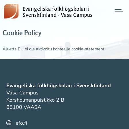
Evangeliska folkhögskolan i
Svenskfinland - Vasa Campus
Cookie Policy
Aluetta EU ei ole aktivoitu kohteelle cookie-statement.
Evangeliska folkhögskolan i Svenskfinland
Vasa Campus
Korsholmanpuistikko 2 B
65100 VAASA
efo.fi