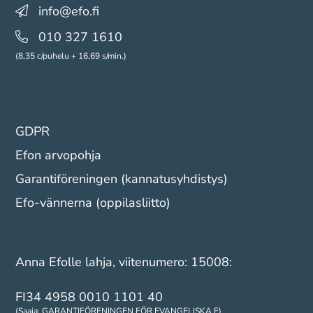
info@efo.fi
010 327 1610
(8,35 c/puhelu + 16,69 s/min.)
GDPR
Efon arvopohja
Garantiföreningen (kannatusyhdistys)
Efo-vännerna (oppilasliitto)
Anna Efolle lahja, viitenumero: 15008:
FI34 4958 0010 1101 40
(Saaja: GARANTIFÖRENINGEN FÖR EVANGELISKA F)